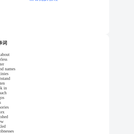
单词
 about
rless
ter
nd names
tinies
hstand
tten
k in
nach
gos
s
ories
tex
ished
ew
kled
bnesses