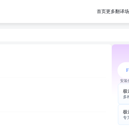
首页
更多翻译场
F
安装
极
多
极