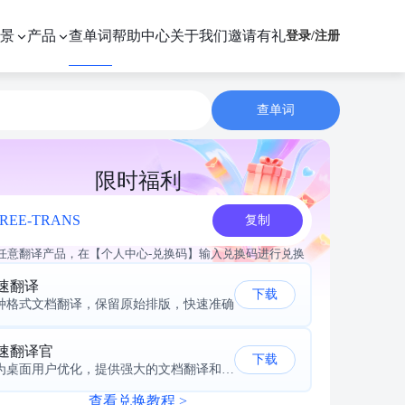
景
产品
查单词
帮助中心
关于我们
邀请有礼
登录
/
注册
查单词
限时福利
REE-TRANS
复制
任意翻译产品，在【个人中心-兑换码】输入兑换码进行兑换
速翻译
下载
种格式文档翻译，保留原始排版，快速准确
速翻译官
下载
专为桌面用户优化，提供强大的文档翻译和本地处理能力
查看兑换教程 >