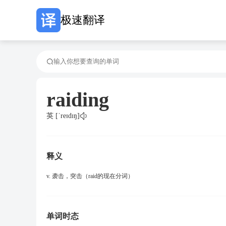
极速翻译
raiding
英 [ˈreɪdɪŋ]
释义
v. 袭击，突击（raid的现在分词）
单词时态