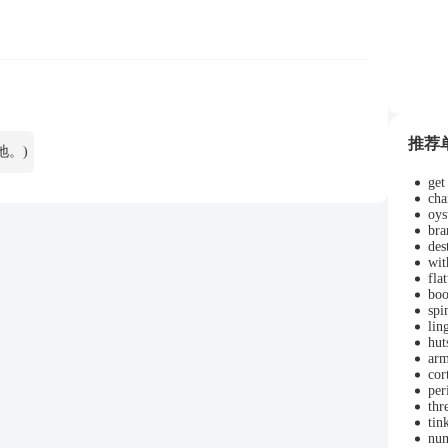
推荐
基地。)
get
cha
oys
bra
des
wit
fla
boo
spi
lin
hut
arm
cor
per
thr
tin
num