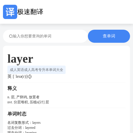
极速翻译
查单词
layer
成人英语成人高考专升本单词大全
英 [ˈleɪə(r)]
释义
n. 层, 产卵鸡, 放置者
nvt. 分层堆积, 压植n[计] 层
单词时态
名词复数形式：
layers
过去分词：
layered
现在分词：
layering