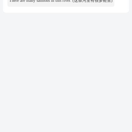
There are many salmons in this river. (这条河里有很多鲑鱼)