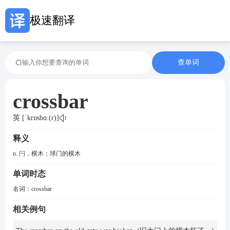
极速翻译
查单词
crossbar
英 [ˈkrɒsbɑː(r)]
释义
n. 闩，横木；球门的横木
单词时态
名词：
crossbar
相关例句