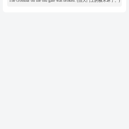
The crossbar on the old gate was broken. (旧大门上的横木坏了。)