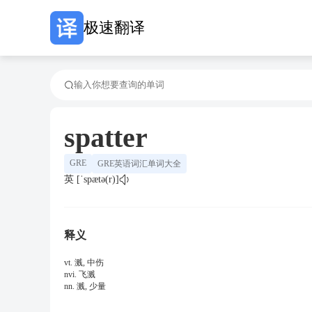
极速翻译
spatter
GRE
GRE英语词汇单词大全
英 [ˈspætə(r)]
释义
vt. 溅, 中伤
nvi. 飞溅
nn. 溅, 少量