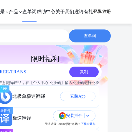
景
产品
查单词
帮助中心
关于我们
邀请有礼
登录
/
注册
查单词
限时福利
REE-TRANS
复制
任意翻译产品，在【个人中心-兑换码】输入兑换码进行兑换
APP
北极象极速翻译
安装App
览器插件
安装插件
极速翻译
无法访问Chrome插件市场？
下载安装包