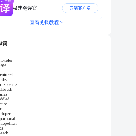
面客户端
极速翻译官
安装客户端
查看兑换教程 >
单词
noxides
tage
entured
rthy
rexposure
thbrush
aries
ddled
ctise
io
erlopers
portional
mopolitan
ds
peach