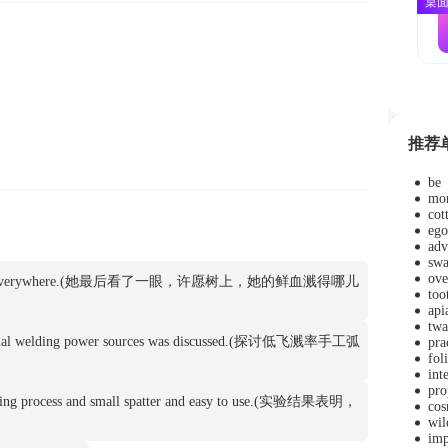
桌
推荐
be
mo
cot
ego
adv
swa
ove
of her spatter everywhere.(她最后看了一眼，许愿树上，她的鲜血溅得哪儿
too
api
twa
hd manual welding power sources was discussed.(探讨低飞溅率手工弧
pra
fol
int
pro
welding process and small spatter and easy to use.(实验结果表明，
cos
wil
im