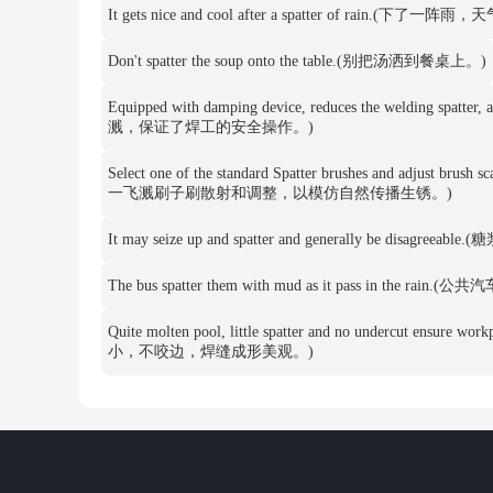
It gets nice and cool after a spatter of rain.(下了
Don't spatter the soup onto the table.(别把汤洒到餐桌上。)
Equipped with damping device, reduces the welding s
溅，保证了焊工的安全操作。)
Select one of the standard Spatter brushes and adjust brush
一飞溅刷子刷散射和调整，以模仿自然传播生锈。)
It may seize up and spatter and generally be 
The bus spatter them with mud as it pass in t
Quite molten pool, little spatter and no undercut ensu
小，不咬边，焊缝成形美观。)