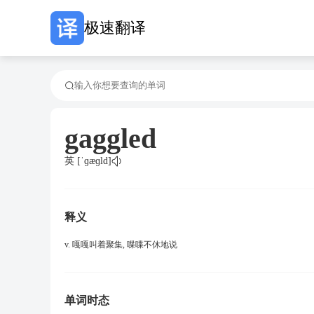
极速翻译
gaggled
英 [ˈɡæɡld]
释义
v. 嘎嘎叫着聚集, 喋喋不休地说
单词时态