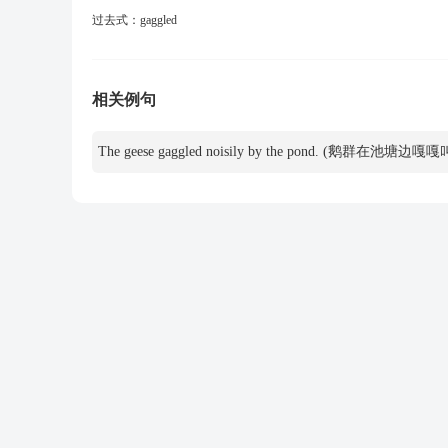
过去式：
gaggled
相关例句
The geese gaggled noisily by the pond. (鹅群