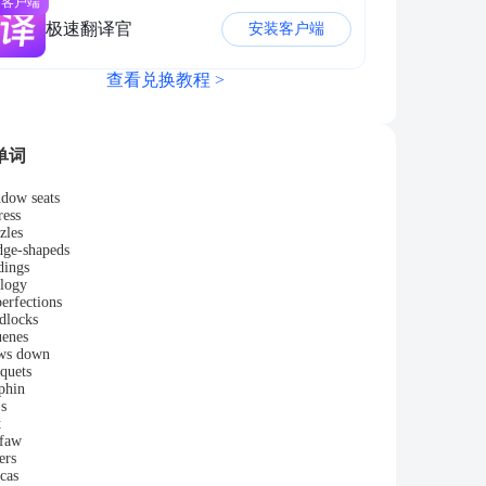
面客户端
极速翻译官
安装客户端
查看兑换教程 >
单词
dow seats
ress
zles
ge-shapeds
dings
logy
erfections
dlocks
uenes
ws down
quets
phin
.s
t
faw
ers
cas