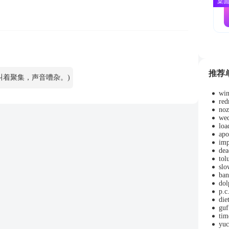
桌
推荐
在池塘边嘎嘎叫着聚集，声音嘈杂。)
win
red
noz
wed
loa
apo
imp
dea
tol
slo
ban
dol
p.c
die
guf
tim
yuc